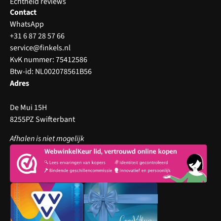
Echtheid reviews
Contact
WhatsApp
+31 6 87 28 57 66
service@finkels.nl
KvK nummer: 75412586
Btw-id: NL002078561B56
Adres
De Mui 15H
8255PZ Swifterbant
Afhalen is niet mogelijk