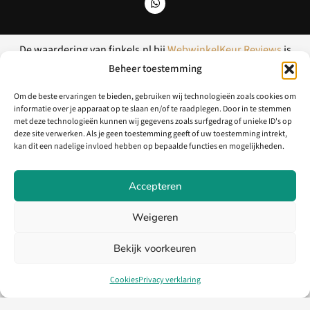
De waardering van finkels.nl bij
WebwinkelKeur Reviews
is
9.2/10 gebaseerd op 17 reviews.
Beheer toestemming
Om de beste ervaringen te bieden, gebruiken wij technologieën zoals cookies om
informatie over je apparaat op te slaan en/of te raadplegen. Door in te stemmen
met deze technologieën kunnen wij gegevens zoals surfgedrag of unieke ID's op
deze site verwerken. Als je geen toestemming geeft of uw toestemming intrekt,
kan dit een nadelige invloed hebben op bepaalde functies en mogelijkheden.
Accepteren
Weigeren
Bekijk voorkeuren
Cookies
Privacy verklaring