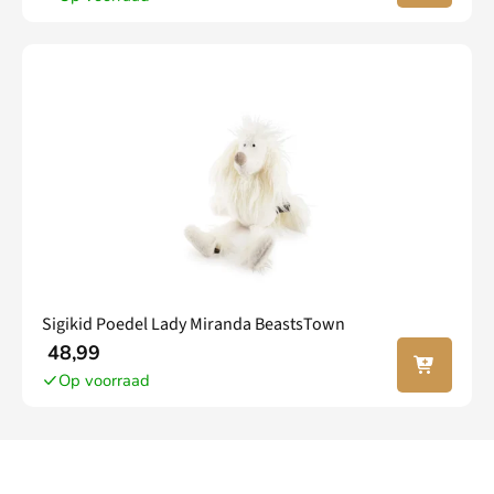
wagen
Sigikid Poedel Lady Miranda BeastsTown
In jouw
48,99
winkel
Op voorraad
wagen