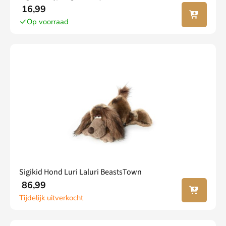
In jouw
16,99
winkel
Op voorraad
wagen
Sigikid Hond Luri Laluri BeastsTown
Lees
86,99
verder
Tijdelijk uitverkocht