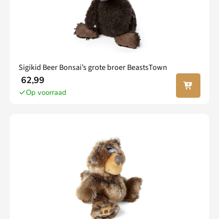
Sigikid Beer Bonsai’s grote broer BeastsTown
In jouw
62,99
winkel
Op voorraad
wagen