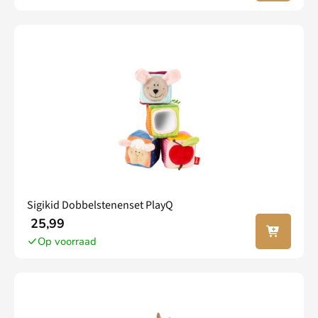
wagen
Sigikid Dobbelstenenset PlayQ
In jouw
25,99
winkel
Op voorraad
wagen