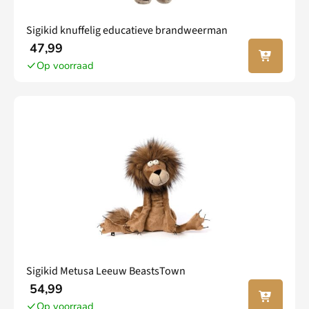
Sigikid knuffelig educatieve brandweerman
In jouw
47,99
winkel
Op voorraad
wagen
Sigikid Metusa Leeuw BeastsTown
In jouw
54,99
winkel
Op voorraad