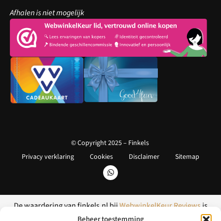
Afhalen is niet mogelijk
© Copyright 2025 – Finkels
Privacy verklaring
Cookies
Disclaimer
Sitemap
De waardering van finkels.nl bij
WebwinkelKeur Reviews
is
9.2/10 gebaseerd op 17 reviews.
Beheer toestemming