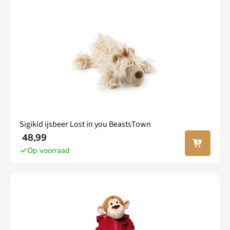
Sigikid ijsbeer Lost in you BeastsTown
In jouw
48,99
winkel
Op voorraad
wagen