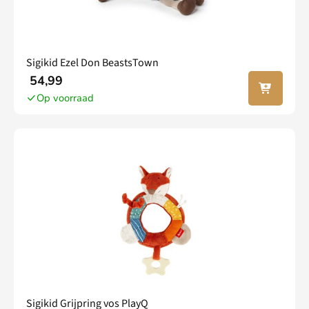
Sigikid Ezel Don BeastsTown
In jouw
54,99
winkel
Op voorraad
wagen
Sigikid Grijpring vos PlayQ