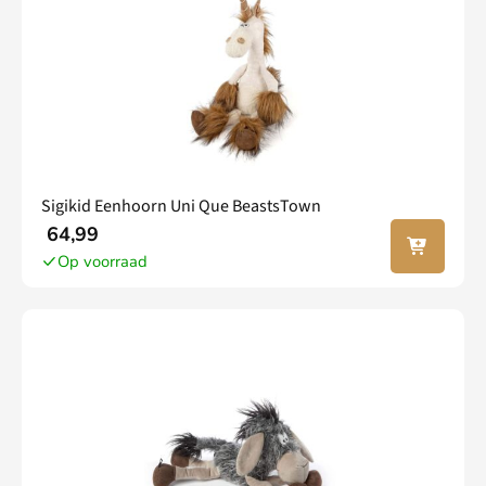
Sigikid Eenhoorn Uni Que BeastsTown
In jouw
64,99
winkel
Op voorraad
wagen