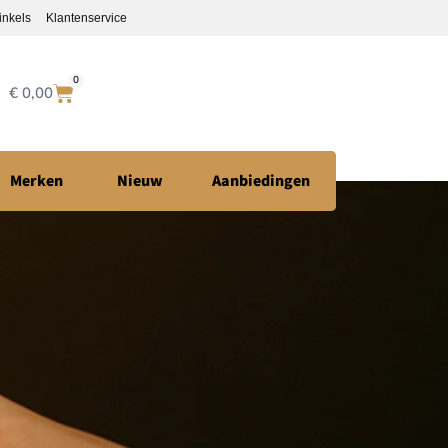
inkels
Klantenservice
0
€
0,00
Merken
Nieuw
Aanbiedingen