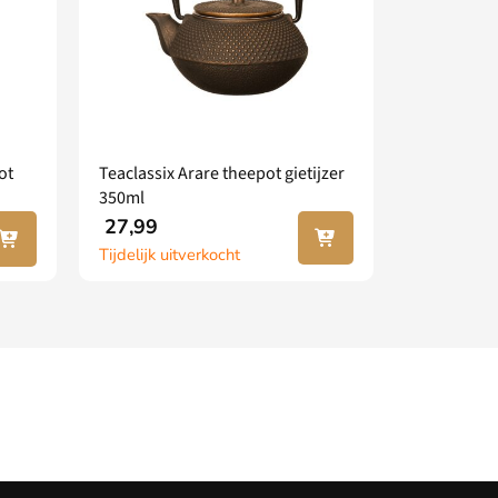
ot
Teaclassix Arare theepot gietijzer
350ml
 jouw
Lees
27,99
nkel
verder
Tijdelijk uitverkocht
agen