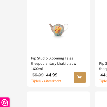
Pip Studio Blooming Tales
theepot fantasy khaki blauw
Pip 
1600ml
thee
Lees
59,99
44,99
44,
verder
Tijdelijk uitverkocht
Tijde