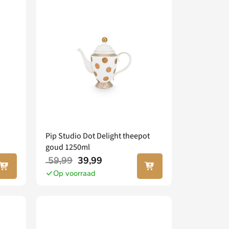
Pip Studio Dot Delight theepot
goud 1250ml
 jouw
In jouw
59,99
39,99
nkel
winkel
Op voorraad
agen
wagen