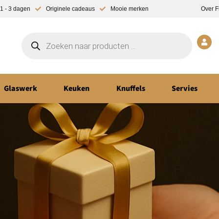
1 - 3 dagen
Originele cadeaus
Mooie merken
Over F
Glaswerk
Keuken
Knuffels
Servies