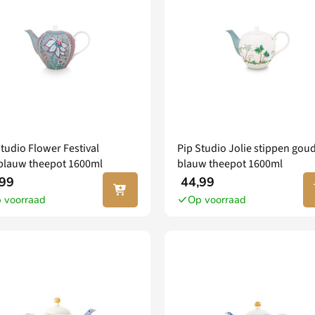
Studio Flower Festival
Pip Studio Jolie stippen gou
tblauw theepot 1600ml
blauw theepot 1600ml
In jouw
In
99
44,99
winkel
wi
 voorraad
Op voorraad
wagen
w