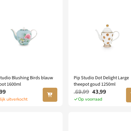
Studio Blushing Birds blauw
Pip Studio Dot Delight Large
pot 1600ml
theepot goud 1250ml
Lees
In
99
69,99
43,99
verder
wi
lijk uitverkocht
Op voorraad
w