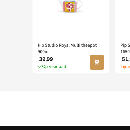
Pip Studio Royal Multi theepot
Pip 
900ml
1650
In jouw
39,99
51,
winkel
Op voorraad
Tijde
wagen