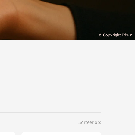
© Copyright Edwin
Sorteer op: