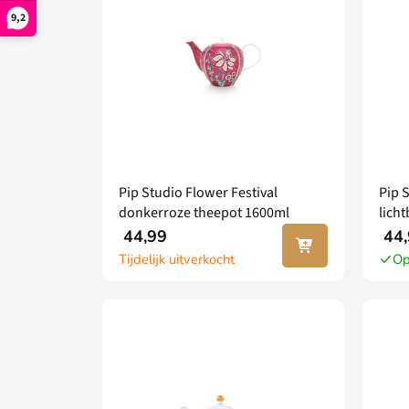
9,2
Pip Studio Flower Festival
Pip 
donkerroze theepot 1600ml
lich
Lees
44,99
44,
verder
Tijdelijk uitverkocht
Op