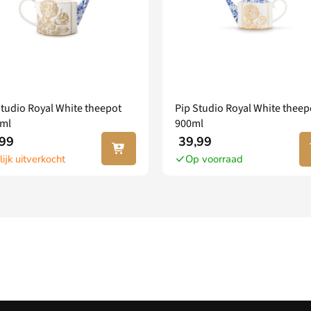
Studio Royal White theepot
Pip Studio Royal White theep
ml
900ml
Lees
In
99
39,99
verder
wi
lijk uitverkocht
Op voorraad
w