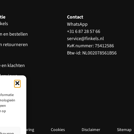
tie
Contact
kels
WhatsApp
+31 6 87 28 57 66
n en bestellen
service@finkels.nl
en retourneren
KvK nummer: 75412586
Btw-id: NL002078561B56
 en klachten
d reviews
nformatie
hnologieën
geen
n op
Privacy verklaring
Cookies
Disclaimer
Sitemap
rkeuren