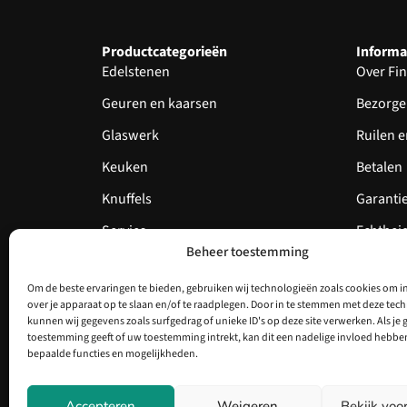
Productcategorieën
Informa
Edelstenen
Over Fin
Geuren en kaarsen
Bezorge
Glaswerk
Ruilen 
Keuken
Betalen
Knuffels
Garantie
Servies
Echthei
Beheer toestemming
Nieuw
Om de beste ervaringen te bieden, gebruiken wij technologieën zoals cookies om i
Aanbieding
over je apparaat op te slaan en/of te raadplegen. Door in te stemmen met deze tec
kunnen wij gegevens zoals surfgedrag of unieke ID's op deze site verwerken. Als je 
toestemming geeft of uw toestemming intrekt, kan dit een nadelige invloed hebbe
bepaalde functies en mogelijkheden.
© Copyright 2025 – Finkels
Accepteren
Weigeren
Bekijk voo