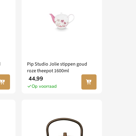
d
Pip Studio Jolie stippen goud
roze theepot 1600ml
 jouw
In jouw
44,99
nkel
winkel
Op voorraad
agen
wagen