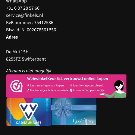
WhatsApp
+31 6 87 28 57 66
service@finkels.nl
KvK nummer: 75412586
Btw-id: NL002078561B56
Adres
De Mui 15H
8255PZ Swifterbant
Afhalen is niet mogelijk