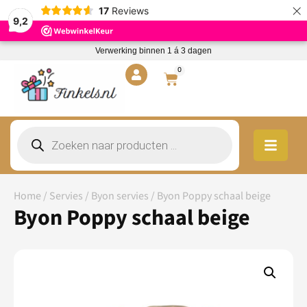
×
17
Reviews
9,2
Verwerking binnen 1 á 3 dagen
0
Home
/
Servies
/
Byon servies
/ Byon Poppy schaal beige
Byon Poppy schaal beige