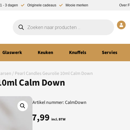
1 - 3 dagen
Originele cadeaus
Mooie merken
Over F
Glaswerk
Keuken
Knuffels
Servies
aarsen
/ Pearl Candles Geurolie 10ml Calm Down
 10ml Calm Down
Artikel nummer: CalmDown
7,99
incl. BTW