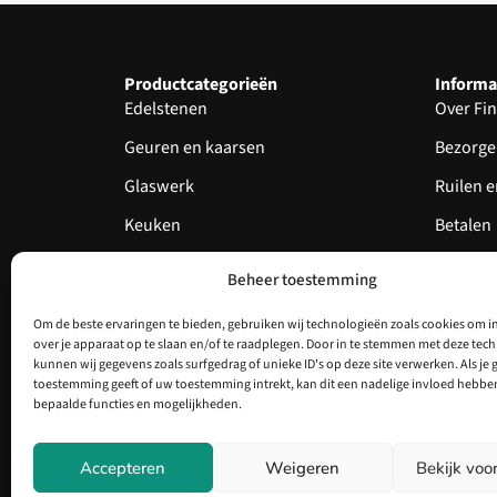
Productcategorieën
Informa
Edelstenen
Over Fin
Geuren en kaarsen
Bezorge
Glaswerk
Ruilen 
Keuken
Betalen
Knuffels
Garantie
Beheer toestemming
Servies
Echthei
Om de beste ervaringen te bieden, gebruiken wij technologieën zoals cookies om i
Nieuw
over je apparaat op te slaan en/of te raadplegen. Door in te stemmen met deze tec
kunnen wij gegevens zoals surfgedrag of unieke ID's op deze site verwerken. Als je 
Aanbieding
toestemming geeft of uw toestemming intrekt, kan dit een nadelige invloed hebbe
bepaalde functies en mogelijkheden.
Accepteren
Weigeren
Bekijk voo