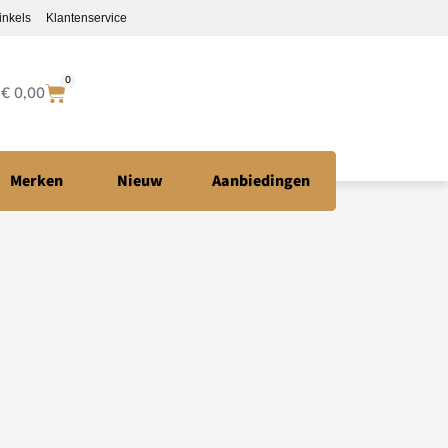
inkels
Klantenservice
0
€
0,00
Merken
Nieuw
Aanbiedingen