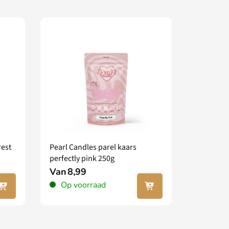
rest
Pearl Candles parel kaars
perfectly pink 250g
Van
8,99
 jouw
In jouw
Op voorraad
nkel
winkel
gen
wagen