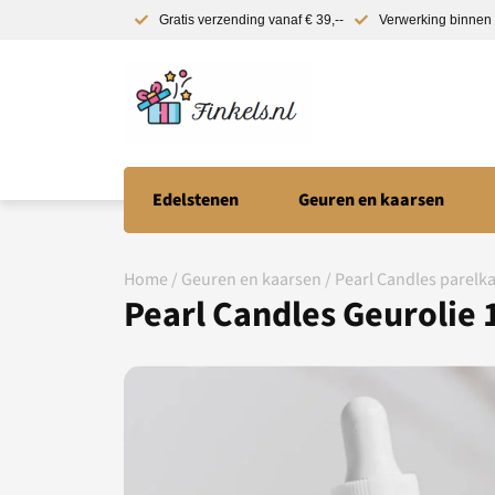
Gratis verzending vanaf € 39,--
Verwerking binnen 
Edelstenen
Geuren en kaarsen
Home
/
Geuren en kaarsen
/
Pearl Candles parelk
Pearl Candles Geurolie