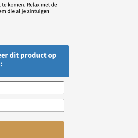
t te komen. Relax met de
m die al je zintuigen
er dit product op
: