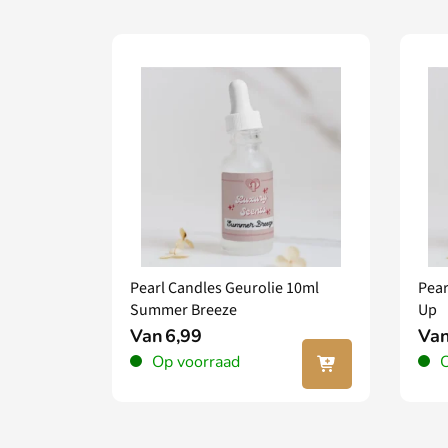
Pearl Candles Geurolie 10ml
Pear
Summer Breeze
Up
Van
6,99
Va
In jouw
Op voorraad
O
winkel
wagen