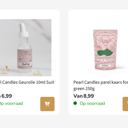
l Candles Geurolie 10ml Suit
Pearl Candles parel kaars fo
green 250g
n
6,99
Van
8,99
In jouw
In
p voorraad
Op voorraad
winkel
wi
wagen
wa