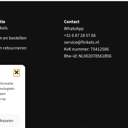
tie
Contact
kels
WhatsApp
+31 6 87 28 57 66
n en bestellen
service@finkels.nl
en retourneren
KvK nummer: 75412586
Btw-id: NL002078561B56
 en klachten
d reviews
nformatie
hnologieën
geen
n op
rkeuren