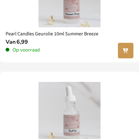
Pearl Candles Geurolie 10ml Summer Breeze
Van
6,99
In jouw
Op voorraad
winkel
wagen