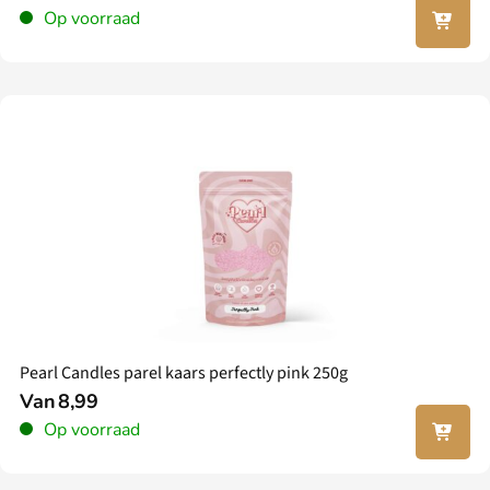
In jouw
Op voorraad
winkel
wagen
Pearl Candles parel kaars perfectly pink 250g
Van
8,99
In jouw
Op voorraad
winkel
wagen