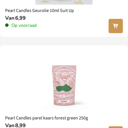
Pearl Candles Geurolie 10ml Suit Up
Van
6,99
In jouw
Op voorraad
winkel
wagen
Pearl Candles parel kaars forest green 250g
Van
8,99