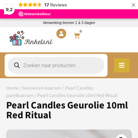
×
17
Reviews
9,2
Verwerking binnen 1 á 3 dagen
0
Home
/
Geuren en kaarsen
/
Pearl Candles
parelkaarsen
/ Pearl Candles Geurolie 10ml Red Ritual
Pearl Candles Geurolie 10ml
Red Ritual