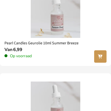
Pearl Candles Geurolie 10ml Summer Breeze
Van
6,99
In jouw
Op voorraad
winkel
wagen