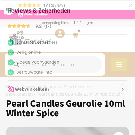
×
17
Reviews
9,2
Verwerking binnen 1 á 3 dagen
0
Home
/
Geuren en kaarsen
/
Pearl Candles
parelkaarsen
/ Pearl Candles Geurolie 10ml Winter Spice
Pearl Candles Geurolie 10ml
Winter Spice