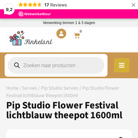
×
17
Reviews
9,2
Verwerking binnen 1 á 3 dagen
0
Home
/
Servies
/
Pip Studio Servies
/ Pip Studio Flower
Festival lichtblauw theepot 1600ml
Pip Studio Flower Festival
lichtblauw theepot 1600ml