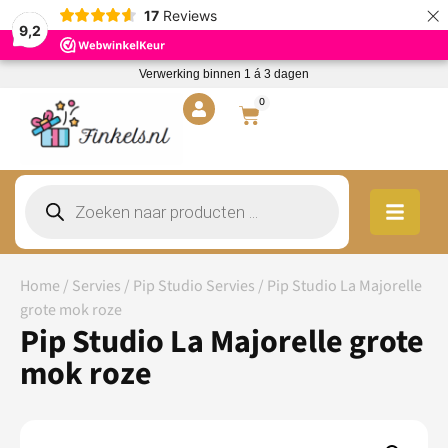
×
17
Reviews
9,2
Verwerking binnen 1 á 3 dagen
0
Home
/
Servies
/
Pip Studio Servies
/ Pip Studio La Majorelle
grote mok roze
Pip Studio La Majorelle grote
mok roze