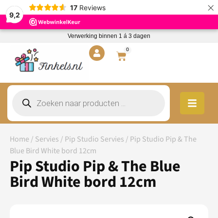
×
17
Reviews
9,2
Verwerking binnen 1 á 3 dagen
0
Home
/
Servies
/
Pip Studio Servies
/ Pip Studio Pip & The
Blue Bird White bord 12cm
Pip Studio Pip & The Blue
Bird White bord 12cm