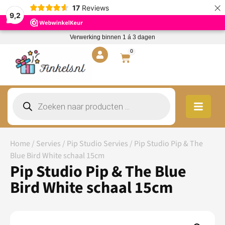
×
17
Reviews
9,2
Verwerking binnen 1 á 3 dagen
0
Home
/
Servies
/
Pip Studio Servies
/ Pip Studio Pip & The
Blue Bird White schaal 15cm
Pip Studio Pip & The Blue
Bird White schaal 15cm