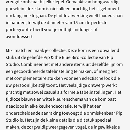
vreugde ontstaat bij elke lepel. Gemaakt van hoogwaardig
porselein, deze kom is niet alleen prachtig-het is gebouwd
om lang mee te gaan. De gladde afwerking voelt luxueus aan
in handen, terwijl de diameter van 15 cm de perfecte
portiegrootte biedt voor je ontbijt, middagijs of
avonddessert.
Mix, match en maak je collectie. Deze kom is een opvallend
stuk uit de geliefde Pip & the Blue Bird -collectie van Pip
Studio. Combineer het met andere items uit dezelfde lijn om
een ​​gecoördineerde tafelinstelling te maken, of meng het
met complementaire stukken voor een eclectische look die
uw persoonlijke stijl toont. Het veelzijdige ontwerp werkt
prachtig met zowel casual als formele tabelinstellingen. Het
tijdloze blauwe en witte kleurenschema van de kom past
naadloos in elke keukendecoratie, terwijl het een
onderscheidende aanraking toevoegt die onmiskenbaar Pip
Studio is. Het zijn de kleine details die dit stuk speciaal
maken, de zorgvuldig weergegeven vogel, de ingewikkelde