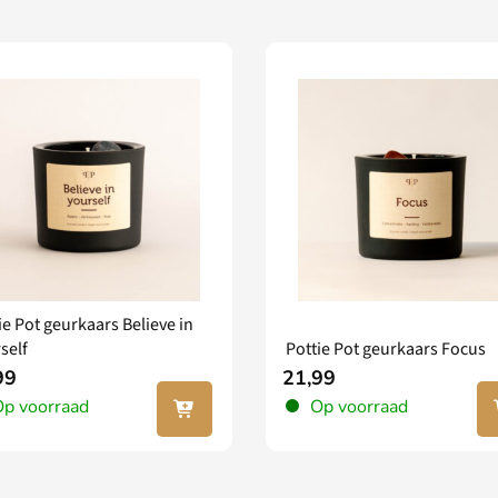
ie Pot geurkaars Believe in
self
Pottie Pot geurkaars Focus
99
21,99
In jouw
In
p voorraad
Op voorraad
winkel
wi
wagen
wa