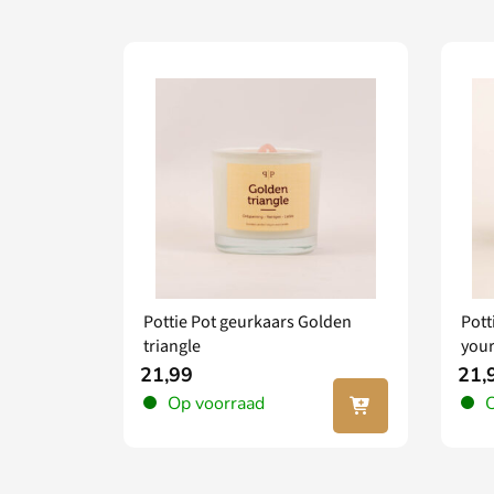
Pottie Pot geurkaars Golden
Pott
triangle
your
21,99
21,
In jouw
Op voorraad
O
winkel
wagen