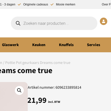
1 - 3 dagen
Originele cadeaus
Mooie merken
Over F
Glaswerk
Keuken
Knuffels
Servies
en
/ Pottie Pot geurkaars Dreams come true
reams come true
Artikel nummer: 6096233895814
21,99
incl. BTW