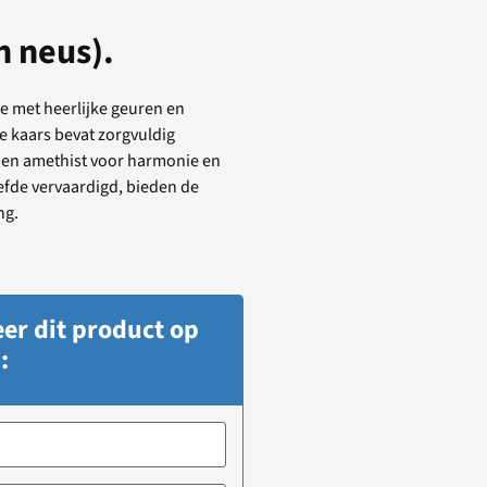
n neus).
e met heerlijke geuren en
e kaars bevat zorgvuldig
k en amethist voor harmonie en
efde vervaardigd, bieden de
ng.
er dit product op
: