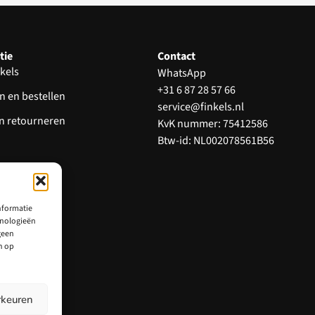
tie
Contact
kels
WhatsApp
+31 6 87 28 57 66
n en bestellen
service@finkels.nl
en retourneren
KvK nummer: 75412586
Btw-id: NL002078561B56
 en klachten
d reviews
nformatie
hnologieën
geen
n op
rkeuren