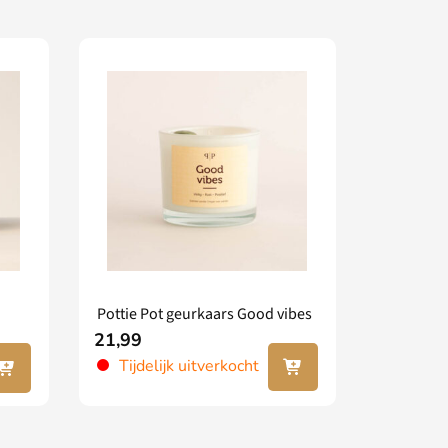
Pottie Pot geurkaars Good vibes
21,99
 jouw
Lees
Tijdelijk uitverkocht
nkel
verder
gen