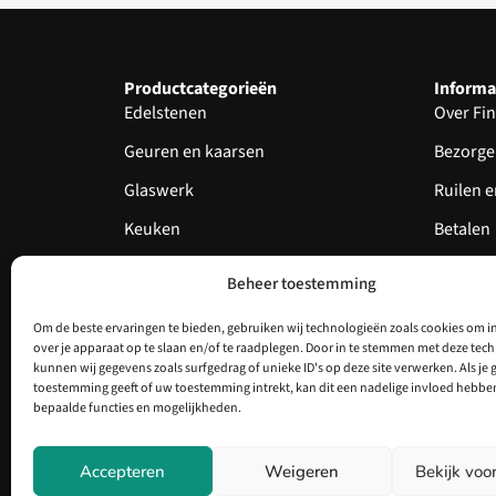
Productcategorieën
Informa
Edelstenen
Over Fin
Geuren en kaarsen
Bezorge
Glaswerk
Ruilen 
Keuken
Betalen
Knuffels
Garantie
Beheer toestemming
Servies
Echthei
Om de beste ervaringen te bieden, gebruiken wij technologieën zoals cookies om i
Nieuw
over je apparaat op te slaan en/of te raadplegen. Door in te stemmen met deze tec
kunnen wij gegevens zoals surfgedrag of unieke ID's op deze site verwerken. Als je 
Aanbieding
toestemming geeft of uw toestemming intrekt, kan dit een nadelige invloed hebbe
bepaalde functies en mogelijkheden.
Accepteren
Weigeren
Bekijk voo