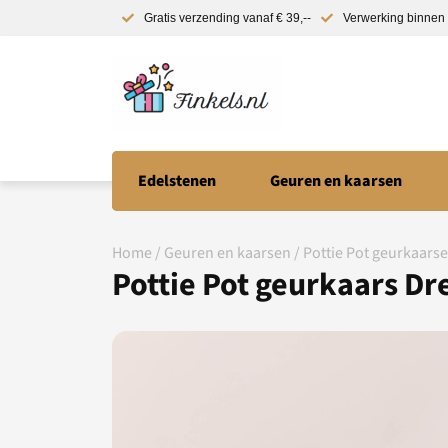
Gratis verzending vanaf € 39,--
Verwerking binnen 
Edelstenen
Geuren en kaarsen
Home
/
Geuren en kaarsen
/
Pottie Pot geurkaars
Pottie Pot geurkaars D