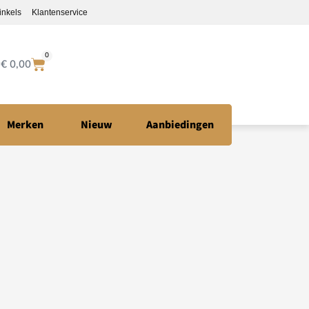
inkels
Klantenservice
0
€
0,00
Merken
Nieuw
Aanbiedingen