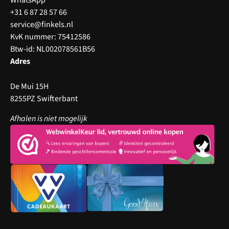
+31 6 87 28 57 66
service@finkels.nl
KvK nummer: 75412586
Btw-id: NL002078561B56
Adres
De Mui 15H
8255PZ Swifterbant
Afhalen is niet mogelijk