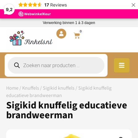
×
17
Reviews
9,2
Verwerking binnen 1 á 3 dagen
0
Home
/
Knuffels
/
Sigikid knuffels
/ Sigikid knuffelig
educatieve brandweerman
Sigikid knuffelig educatieve
brandweerman