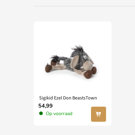
Sigikid Ezel Don BeastsTown
54,99
In jouw
Op voorraad
winkel
wagen