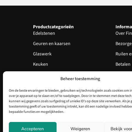
Productcategorieën
Informa
Edelstenen
Over Fin
Geuren en kaarsen
Bezorge
Glaswerk
Ruilen 
Keuken
Betalen
Knuffels
Garantie
Beheer toestemming
Servies
Echthei
Om de beste ervaringen te bieden, gebruiken wij technologieën zoals cookies om i
Nieuw
over je apparaat op te slaan en/of te raadplegen. Door in te stemmen met deze tec
kunnen wij gegevens zoals surfgedrag of unieke ID's op deze site verwerken. Als je 
Aanbieding
toestemming geeft of uw toestemming intrekt, kan dit een nadelige invloed hebbe
bepaalde functies en mogelijkheden.
Accepteren
Weigeren
Bekijk voo