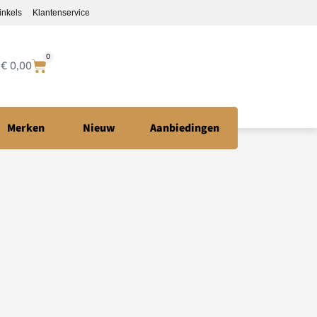
inkels
Klantenservice
0
€
0,00
Merken
Nieuw
Aanbiedingen