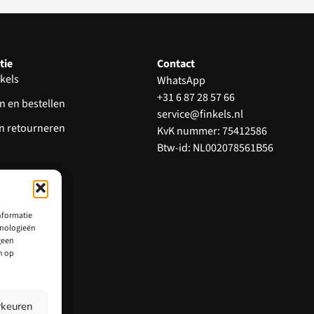
tie
Contact
kels
WhatsApp
+31 6 87 28 57 66
n en bestellen
service@finkels.nl
en retourneren
KvK nummer: 75412586
Btw-id: NL002078561B56
 en klachten
d reviews
nformatie
hnologieën
geen
n op
rkeuren