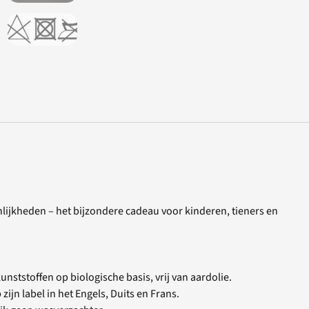
nlijkheden – het bijzondere cadeau voor kinderen, tieners en
nststoffen op biologische basis, vrij van aardolie.
zijn label in het Engels, Duits en Frans.