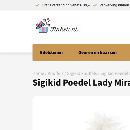
Gratis verzending vanaf € 39,--
Verwerking binnen 
Edelstenen
Geuren en kaarsen
Home
/
Knuffels
/
Sigikid knuffels
/ Sigikid Poede
Sigikid Poedel Lady Mi