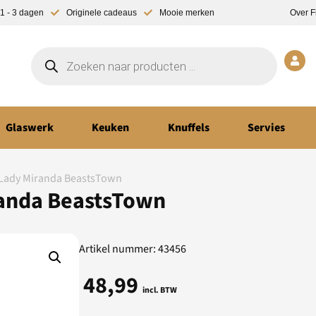
1 - 3 dagen
Originele cadeaus
Mooie merken
Over F
Glaswerk
Keuken
Knuffels
Servies
l Lady Miranda BeastsTown
randa BeastsTown
Artikel nummer: 43456
48,99
incl. BTW